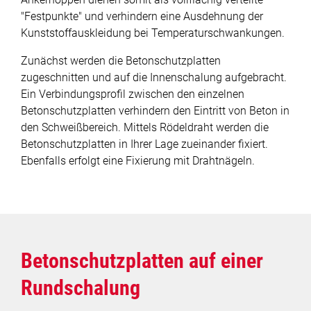
Deponiebau
"Festpunkte" und verhindern eine Ausdehnung der
Kunststoffauskleidung bei Temperaturschwankungen.
Serviceleistungen
Zunächst werden die Betonschutzplatten
zugeschnitten und auf die Innenschalung aufgebracht.
Stahlverarbeitung
Ein Verbindungsprofil zwischen den einzelnen
Betonschutzplatten verhindern den Eintritt von Beton in
Unternehmen
den Schweißbereich. Mittels Rödeldraht werden die
Betonschutzplatten in Ihrer Lage zueinander fixiert.
News
Ebenfalls erfolgt eine Fixierung mit Drahtnägeln.
Jobs
Projekte
Betonschutzplatten auf einer
Downloads
Rundschalung
Kontakt