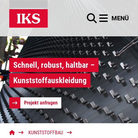
Menü
MENÜ
Startseite
Kunststoffbau
Suchbegriffe
Suchen
Kunststoffrohrleitungsbau
Schnell, robust, haltbar –
Lüftungsbau Kunststoff
Kunststoffauskleidung
Kunststoffbehälterbau
Projekt anfragen
Kunststoffschächte
Trinkwasserbehälter
KUNSTSTOFFBAU
Trinkwasserspeicher