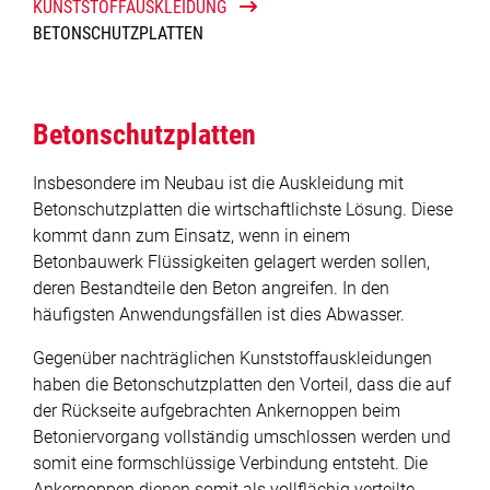
KUNSTSTOFFAUSKLEIDUNG
BETONSCHUTZPLATTEN
Trinkwasseraufbereitung
Kunststoffauskleidung
Betonschutzplatten
Betonschutzplatten
Insbesondere im Neubau ist die Auskleidung mit
Betonschutzplatten die wirtschaftlichste Lösung. Diese
Schachtsanierung
kommt dann zum Einsatz, wenn in einem
Betonbauwerk Flüssigkeiten gelagert werden sollen,
Absetzcontainer
deren Bestandteile den Beton angreifen. In den
häufigsten Anwendungsfällen ist dies Abwasser.
Kunststoffdrehteile
Gegenüber nachträglichen Kunststoffauskleidungen
haben die Betonschutzplatten den Vorteil, dass die auf
Sonderbauteile
der Rückseite aufgebrachten Ankernoppen beim
Betoniervorgang vollständig umschlossen werden und
Kunststoff schweißen
somit eine formschlüssige Verbindung entsteht. Die
Ankernoppen dienen somit als vollflächig verteilte