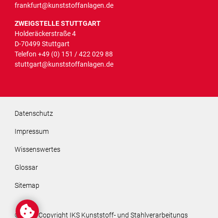
frankfurt@kunststoffanlagen.de
ZWEIGSTELLE STUTTGART
Holderäckerstraße 4
D-70499 Stuttgart
Telefon
+49 (0) 151 / 422 029 88
stuttgart@kunststoffanlagen.de
Navigation überspringen
Datenschutz
Impressum
Wissenswertes
Glossar
Sitemap
© 2026 Copyright IKS Kunststoff- und Stahlverarbeitungs