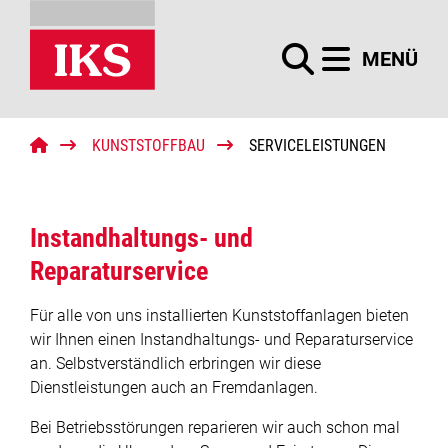
Menü
MENÜ
Startseite
Kunststoffbau
KUNSTSTOFFBAU
SERVICELEISTUNGEN
Suchbegriffe
Suchen
Kunststoffrohrleitungsbau
Instandhaltungs- und
Lüftungsbau Kunststoff
Reparaturservice
Kunststoffbehälterbau
Für alle von uns installierten Kunststoffanlagen bieten
Kunststoffschächte
wir Ihnen einen Instandhaltungs- und Reparaturservice
an. Selbstverständlich erbringen wir diese
Trinkwasserbehälter
Dienstleistungen auch an Fremdanlagen.
Bei Betriebsstörungen reparieren wir auch schon mal
Trinkwasserspeicher