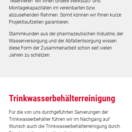
"reservieren" wir Ihnen unsere Werkstatt- und
Montagekapazitäten im vereinbarten bzw.
News
abzusehenden Rahmen. Somit können wir Ihnen kurze
Projektlaufzeiten garantieren.
Jobs
Stammkunden aus der pharmazeutischen Industrie, der
Wasserversorgung und der Abfallentsorgung wissen
Projekte
diese Form der Zusammenarbeit schon seit vielen
Jahren zu schätzen.
Downloads
Kontakt
Newsletter
Trinkwasserbehälterreinigung
Cookiebar-Einstellungen ändern
Für die von uns durchgeführten Sanierungen der
Trinkwasserbehälter führen wir im Nachgang auf
Wunsch auch die Trinkwasserbehälterreinigung durch.