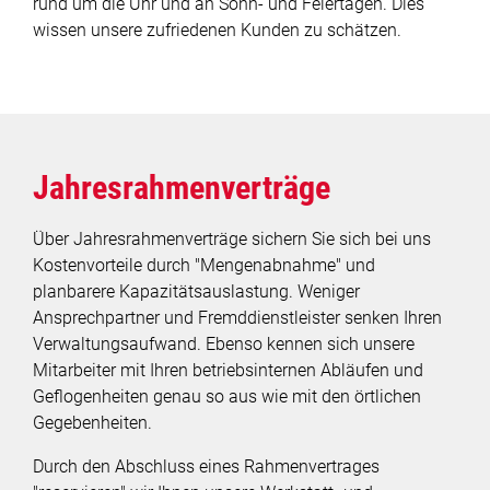
rund um die Uhr und an Sonn- und Feiertagen. Dies
wissen unsere zufriedenen Kunden zu schätzen.
Trinkwasseraufbereitung
Kunststoffauskleidung
Kunststoffdrehteile
Jahresrahmenverträge
Sonderbauteile
Über Jahresrahmenverträge sichern Sie sich bei uns
Kunststoff schweißen
Kostenvorteile durch "Mengenabnahme" und
planbarere Kapazitätsauslastung. Weniger
Deponiebau
Ansprechpartner und Fremddienstleister senken Ihren
Verwaltungsaufwand. Ebenso kennen sich unsere
Serviceleistungen
Mitarbeiter mit Ihren betriebsinternen Abläufen und
Geflogenheiten genau so aus wie mit den örtlichen
Gegebenheiten.
Stahlverarbeitung
Durch den Abschluss eines Rahmenvertrages
Unternehmen