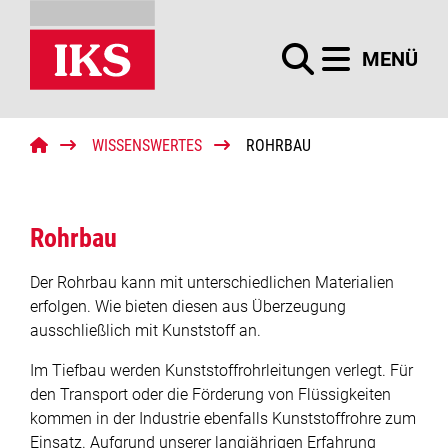
Menü
MENÜ
Startseite
Kunststoffbau
WISSENSWERTES
ROHRBAU
Suchbegriffe
Suchen
Stahlverarbeitung
Unternehmen
Rohrbau
News
Der Rohrbau kann mit unterschiedlichen Materialien
erfolgen. Wie bieten diesen aus Überzeugung
Jobs
ausschließlich mit Kunststoff an.
Im Tiefbau werden Kunststoffrohrleitungen verlegt. Für
Projekte
den Transport oder die Förderung von Flüssigkeiten
kommen in der Industrie ebenfalls Kunststoffrohre zum
Downloads
Einsatz. Aufgrund unserer langjährigen Erfahrung